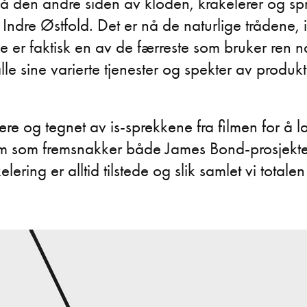
å den andre siden av kloden, krakelerer og spr
Indre Østfold. Det er nå de naturlige trådene, 
 er faktisk en av de færreste som bruker ren n
alle sine varierte tjenester og spekter av produkt
irere og tegnet av is-sprekkene fra filmen for å 
tem som fremsnakker både James Bond-prosjekt
ering er alltid tilstede og slik samlet vi totalen