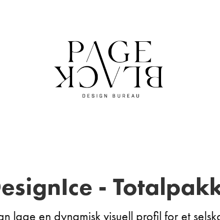
esignIce - Totalpak
n lage en dynamisk visuell profil for et sels