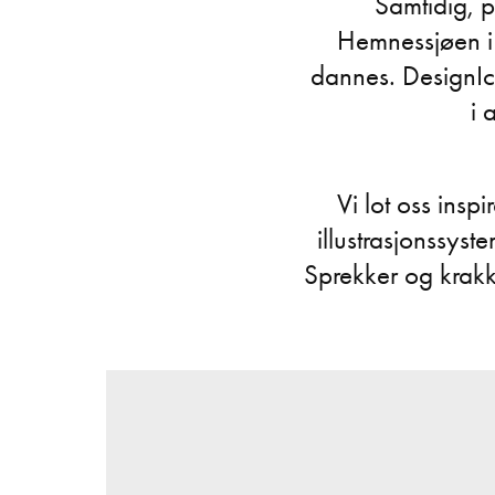
Samtidig, p
Hemnessjøen i 
dannes. DesignIce
i 
Vi lot oss insp
illustrasjonssys
Sprekker og krakkel