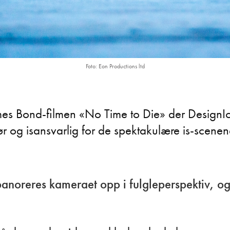
Foto: Eon Productions ltd
mes Bond-filmen «No Time to Die» der DesignIce
r og isansvarlig for de spektakulære is-scenene
panoreres kameraet opp i fulgleperspektiv, og