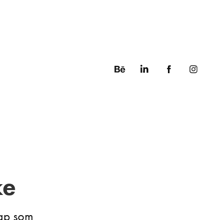
ke
kap som