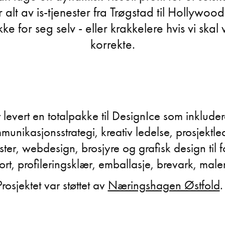
 alt av is-tjenester fra Trøgstad til Hollywood
ke for seg selv - eller krakkelere hvis vi skal
korrekte.
 levert en totalpakke til DesignIce som inklude
ommunikasjonsstrategi, kreativ ledelse, prosjektle
ester, webdesign, brosjyre og grafisk design til f
tkort, profileringsklær, emballasje, brevark, male
Prosjektet var støttet av
Næringshagen Østfold