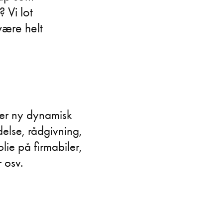
? Vi lot
 være helt
rer ny dynamisk
delse, rådgivning,
olie på firmabiler,
r osv.
.