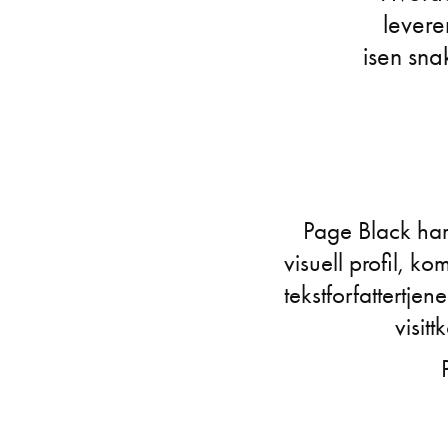
leverer
isen snak
Page Black har
visuell profil, k
tekstforfattertjen
visit