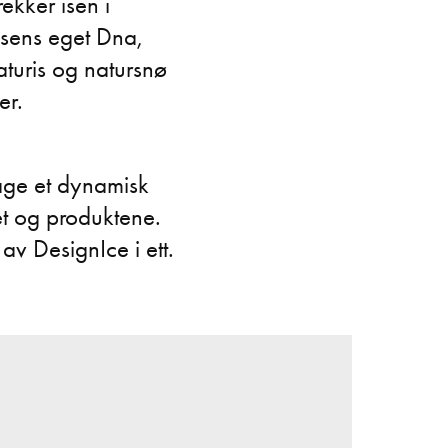
ekker isen i
isens eget Dna,
aturis og natursnø
er.
lage et dynamisk
et og produktene.
 av DesignIce i ett.