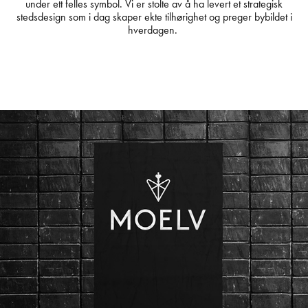
under ett felles symbol. Vi er stolte av å ha levert et strategisk
stedsdesign som i dag skaper ekte tilhørighet og preger bybildet i
hverdagen.