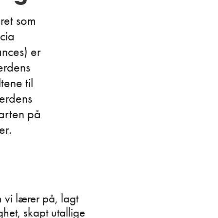
eret som
cia
ances) er
verdens
tene til
verdens
tarten på
er.
vi lærer på, lagt
ghet, skapt utallige