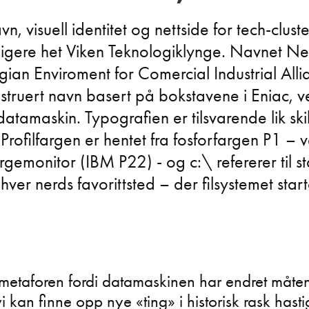
vn, visuell identitet og nettside for tech-clust
dligere het Viken Teknologiklynge. Navnet Ne
an Enviroment for Comercial Industrial Alli
struert navn basert på bokstavene i Eniac, 
datamaskin. Typografien er tilsvarende lik skil
 Profilfargen er hentet fra fosforfargen P1 – 
argemonitor (IBM P22) - og c:\ refererer til s
hver nerds favorittsted – der filsystemet start
metaforen fordi datamaskinen har endret måten 
i kan finne opp nye «ting» i historisk rask hasti