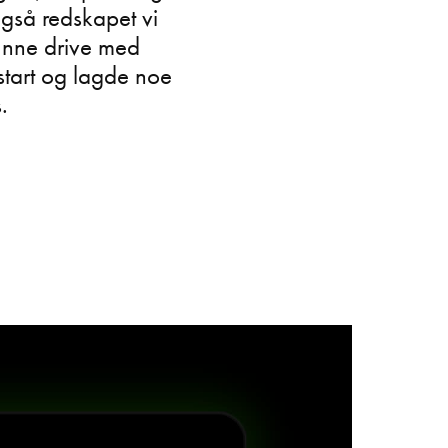
gså redskapet vi
kunne drive med
 start og lagde noe
s.