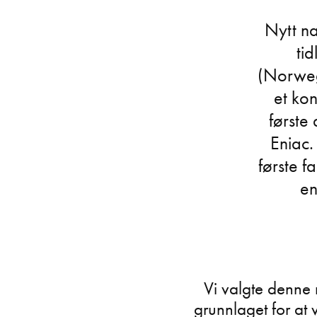
Nytt na
ti
(Norwegi
et kon
første 
Eniac.
første f
en
Vi valgte denne 
grunnlaget for at v