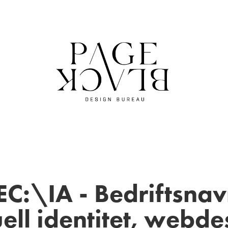
C:\IA - Bedriftsnavn
uell identitet, webde